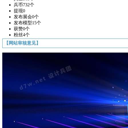
兵币
732个
提现
0
发布展会
0个
发布模型
15个
获赞
0个
粉丝
4个
【网站审核意见】