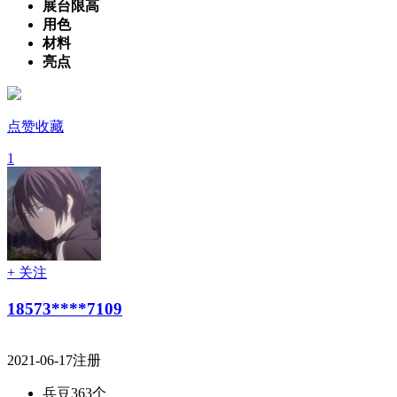
展台限高
用色
材料
亮点
点赞收藏
1
+ 关注
18573****7109
2021-06-17注册
兵豆
363个