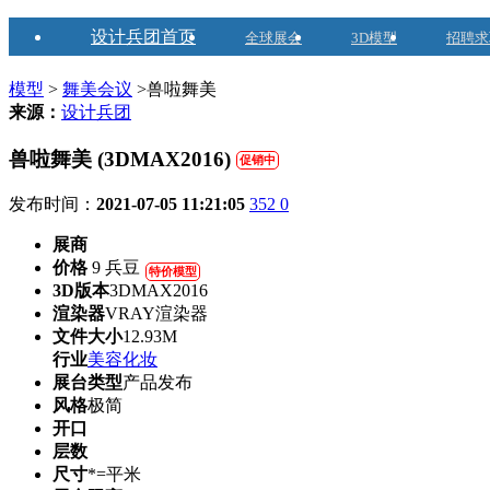
设计兵团首页
全球展会
3D模型
招聘求
模型
>
舞美会议
>兽啦舞美
来源：
设计兵团
兽啦舞美 (3DMAX2016)
促销中
发布时间：
2021-07-05 11:21:05
352
0
展商
价格
9 兵豆
特价模型
3D版本
3DMAX2016
渲染器
VRAY渲染器
文件大小
12.93M
行业
美容化妆
展台类型
产品发布
风格
极简
开口
层数
尺寸
*=平米