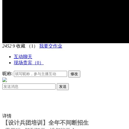
2452
9
收藏
（1）
我要交作业
互动聊天
现场贵宾（
0
）
昵称:
修改
发送
详情
【设计兵团培训】全年不间断招生