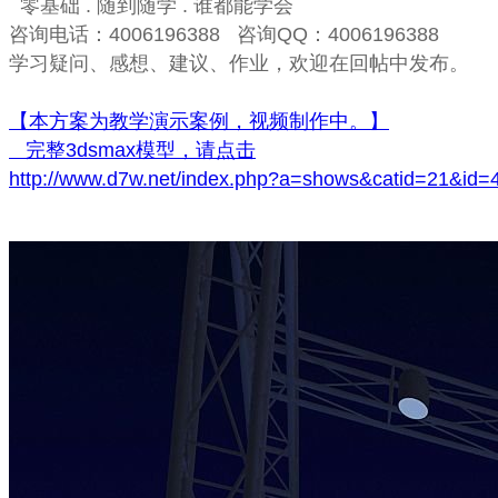
零基础 . 随到随学 . 谁都能学会
咨询电话：4006196388 咨询QQ：4006196388
学习疑问、感想、建议、作业，欢迎在回帖中发布。
【本方案为教学演示案例，视频制作中。】
完整3dsmax模型，请点击
http://www.d7w.net/index.php?a=shows&catid=21&id=