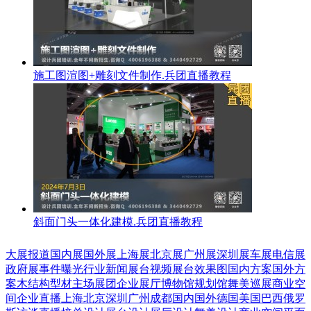
施工图渲图+雕刻文件制作.兵团直播教程
斜面门头一体化建模.兵团直播教程
大展报道
国内展
国外展
上海展
北京展
广州展
深圳展
车展
电信展
政府展
事件曝光
行业新闻
展台视频
展台效果图
国内方案
国外方
案
木结构
型材
主场展团
企业展厅
博物馆
规划馆
舞美巡展
商业空
间
企业直播
上海
北京
深圳
广州
成都
国内
国外
德国
美国
巴西
俄罗