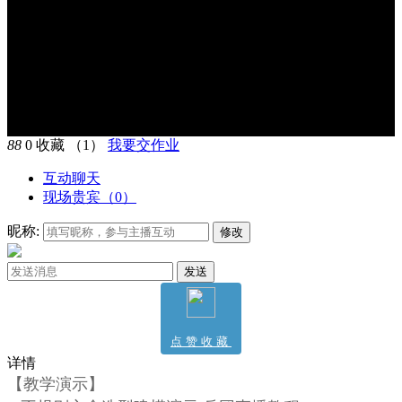
88
0
收藏
（1）
我要交作业
互动聊天
现场贵宾（
0
）
昵称:
修改
发送
点赞收藏
详情
1
【教学演示】