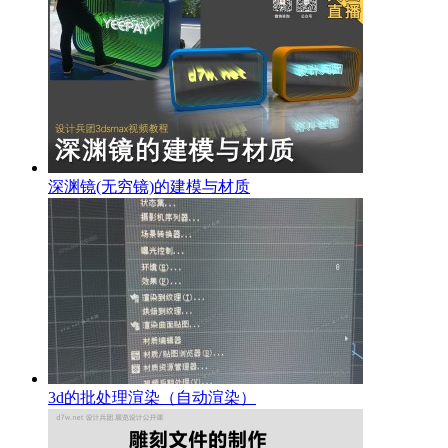
深渊镜(无穷镜)的建模与材质
3d的批处理渲染（自动渲染）