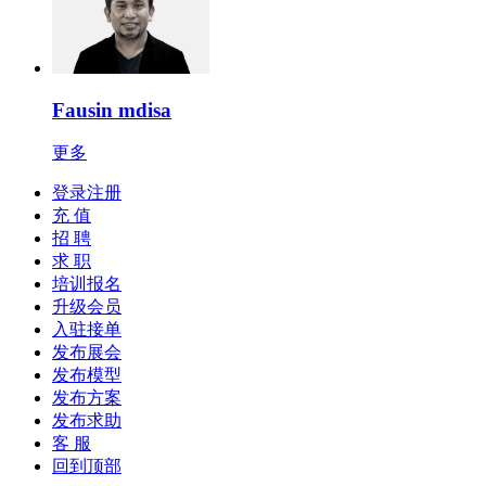
Fausin mdisa
更多
登录注册
充 值
招 聘
求 职
培训报名
升级会员
入驻接单
发布展会
发布模型
发布方案
发布求助
客 服
回到顶部