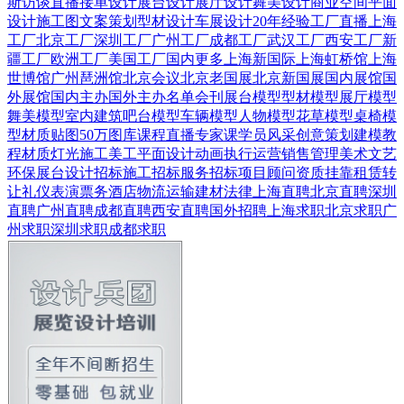
斯
访谈直播
接单设计
展台设计
展厅设计
舞美设计
商业空间
平面
设计
施工图
文案策划
型材设计
车展设计
20年经验
工厂直播
上海
工厂
北京工厂
深圳工厂
广州工厂
成都工厂
武汉工厂
西安工厂
新
疆工厂
欧洲工厂
美国工厂
国内更多
上海新国际
上海虹桥馆
上海
世博馆
广州琶洲馆
北京会议
北京老国展
北京新国展
国内展馆
国
外展馆
国内主办
国外主办
名单会刊
展台模型
型材模型
展厅模型
舞美模型
室内建筑
吧台模型
车辆模型
人物模型
花草模型
桌椅模
型
材质贴图
50万图库
课程直播
专家课
学员风采
创意策划
建模教
程
材质灯光
施工美工
平面设计
动画
执行运营
销售管理
美术文艺
环保展台
设计招标
施工招标
服务招标
项目顾问
资质挂靠
租赁转
让
礼仪表演
票务酒店
物流运输
建材
法律
上海直聘
北京直聘
深圳
直聘
广州直聘
成都直聘
西安直聘
国外招聘
上海求职
北京求职
广
州求职
深圳求职
成都求职