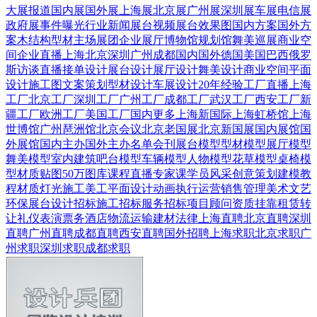
大展报道
国内展
国外展
上海展
北京展
广州展
深圳展
车展
电信展
政府展
事件曝光
行业新闻
展台视频
展台效果图
国内方案
国外方
案
木结构
型材
主场展团
企业展厅
博物馆
规划馆
舞美巡展
商业空
间
企业直播
上海
北京
深圳
广州
成都
国内
国外
德国
美国
巴西
俄罗
斯
访谈直播
接单设计
展台设计
展厅设计
舞美设计
商业空间
平面
设计
施工图
文案策划
型材设计
车展设计
20年经验
工厂直播
上海
工厂
北京工厂
深圳工厂
广州工厂
成都工厂
武汉工厂
西安工厂
新
疆工厂
欧洲工厂
美国工厂
国内更多
上海新国际
上海虹桥馆
上海
世博馆
广州琶洲馆
北京会议
北京老国展
北京新国展
国内展馆
国
外展馆
国内主办
国外主办
名单会刊
展台模型
型材模型
展厅模型
舞美模型
室内建筑
吧台模型
车辆模型
人物模型
花草模型
桌椅模
型
材质贴图
50万图库
课程直播
专家课
学员风采
创意策划
建模教
程
材质灯光
施工美工
平面设计
动画
执行运营
销售管理
美术文艺
环保展台
设计招标
施工招标
服务招标
项目顾问
资质挂靠
租赁转
让
礼仪表演
票务酒店
物流运输
建材
法律
上海直聘
北京直聘
深圳
直聘
广州直聘
成都直聘
西安直聘
国外招聘
上海求职
北京求职
广
州求职
深圳求职
成都求职