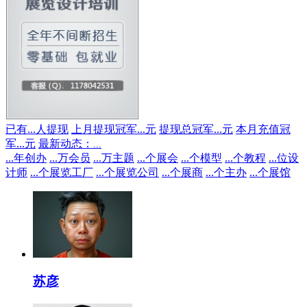
已有
...
人提现
上月提现冠军
...
元
提现总冠军
...
元
本月充值冠
军
...
元
最新动态：
...
...
年创办
...
万会员
...
万主题
...
个展会
...
个模型
...
个教程
...
位设
计师
...
个展览工厂
...
个展览公司
...
个展商
...
个主办
...
个展馆
苏彦