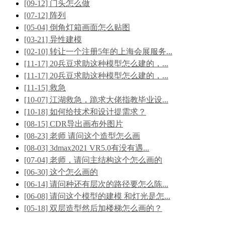
[09-12] 门头怎么做
[07-12] 阵列
[05-04] 倒角灯箱画面怎么贴图
[03-21] 异性建模
[02-10] 转让一个注册5年的上海会展服务...
[11-17] 20兵豆求助这种模型怎么建的，...
[11-17] 20兵豆求助这种模型怎么建的，...
[11-15] 救急
[10-07] 江湖救急，跪求大佬指教毕业设...
[10-18] 如何给技术和设计提需求？
[08-15] CDR导出画布外图片
[08-23] 老师 请问这个造型怎么画
[08-03] 3dmax2021 VR5.0有没有遇...
[07-04] 老师，请问主结构这个怎么画的
[06-30] 这个怎么画的
[06-14] 请问种还有层次的路径要怎么陈...
[06-08] 请问这个模型的建模 和灯光是怎...
[05-18] 双层造型然后加楼梯怎么画的？