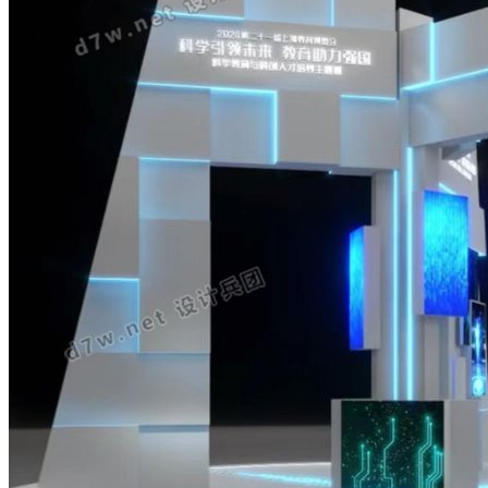
兵币
2965个