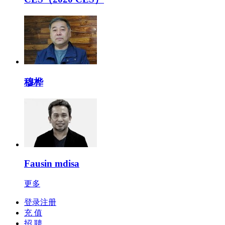
穆桦
Fausin mdisa
更多
登录注册
充 值
招 聘