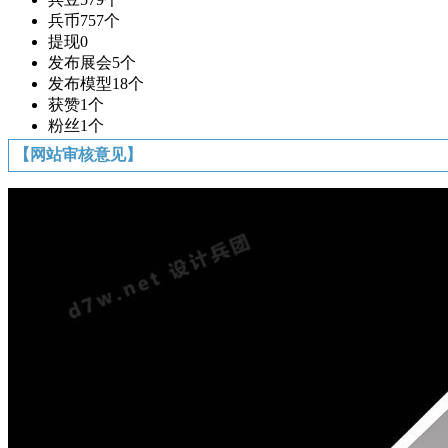
兵币
757个
提现
0
发布展会
5个
发布模型
18个
获赞
1个
粉丝
1个
【网站审核意见】