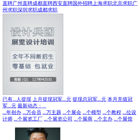
直聘
广州直聘
成都直聘
西安直聘
国外招聘
上海求职
北京求职
广
州求职
深圳求职
成都求职
已有
...
人提现
上月提现冠军
...
元
提现总冠军
...
元
本月充值冠
军
...
元
最新动态：
...
...
年创办
...
万会员
...
万主题
...
个展会
...
个模型
...
个教程
...
位设
计师
...
个展览工厂
...
个展览公司
...
个展商
...
个主办
...
个展馆