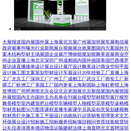
大展报道
国内展
国外展
上海展
北京展
广州展
深圳展
车展
电信展
政府展
事件曝光
行业新闻
展台视频
展台效果图
国内方案
国外方
案
木结构
型材
主场展团
企业展厅
博物馆
规划馆
舞美巡展
商业空
间
企业直播
上海
北京
深圳
广州
成都
国内
国外
德国
美国
巴西
俄罗
斯
访谈直播
接单设计
展台设计
展厅设计
舞美设计
商业空间
平面
设计
施工图
文案策划
型材设计
车展设计
20年经验
工厂直播
上海
工厂
北京工厂
深圳工厂
广州工厂
成都工厂
武汉工厂
西安工厂
新
疆工厂
欧洲工厂
美国工厂
国内更多
上海新国际
上海虹桥馆
上海
世博馆
广州琶洲馆
北京会议
北京老国展
北京新国展
国内展馆
国
外展馆
国内主办
国外主办
名单会刊
展台模型
型材模型
展厅模型
舞美模型
室内建筑
吧台模型
车辆模型
人物模型
花草模型
桌椅模
型
材质贴图
50万图库
课程直播
专家课
学员风采
创意策划
建模教
程
材质灯光
施工美工
平面设计
动画
执行运营
销售管理
美术文艺
环保展台
设计招标
施工招标
服务招标
项目顾问
资质挂靠
租赁转
让
礼仪表演
票务酒店
物流运输
建材
法律
上海直聘
北京直聘
深圳