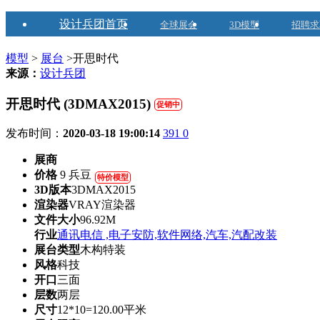
设计兵团首页
全球展会
3D模型
招聘求
模型
>
展台
>开思时代
来源：
设计兵团
开思时代 (3DMAX2015)
促销中
发布时间：
2020-03-18 19:00:14
391
0
展商
价格
9 兵豆
特价模型
3D版本
3DMAX2015
渲染器
VRAY渲染器
文件大小
96.92M
行业
通讯电信 ,电子安防,软件网络,汽车,汽配改装
展台类型
木构特装
风格
科技
开口
三面
层数
两层
尺寸
12*10=120.00平米