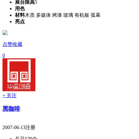
展台限高
5
用色
材料
木质 多媒体 烤漆 玻璃 有机板 弧幕
亮点
点赞收藏
0
+ 关注
黑咖啡
2007-06-13注册
兵豆
579个