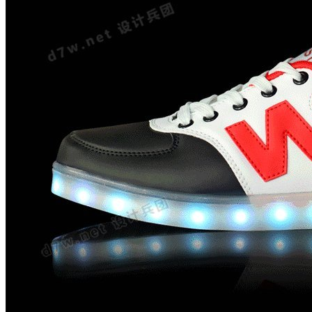
兵豆
4个
兵币
2018个