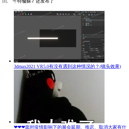
〣.ゞ╃特倫蘇♂ 还发布了
3dmax2021 VR5.0有没有遇到这种情况的？(镜头效果)
❤❤❤面对疫情影响下的展会延期、推迟、取消大家有什