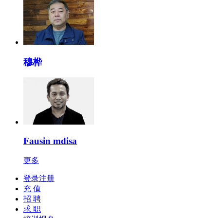
穆桦
Fausin mdisa
更多
登录注册
充 值
招 聘
求 职