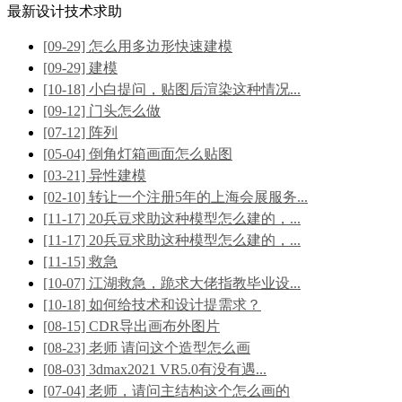
最新设计技术求助
[09-29] 怎么用多边形快速建模
[09-29] 建模
[10-18] 小白提问，贴图后渲染这种情况...
[09-12] 门头怎么做
[07-12] 阵列
[05-04] 倒角灯箱画面怎么贴图
[03-21] 异性建模
[02-10] 转让一个注册5年的上海会展服务...
[11-17] 20兵豆求助这种模型怎么建的，...
[11-17] 20兵豆求助这种模型怎么建的，...
[11-15] 救急
[10-07] 江湖救急，跪求大佬指教毕业设...
[10-18] 如何给技术和设计提需求？
[08-15] CDR导出画布外图片
[08-23] 老师 请问这个造型怎么画
[08-03] 3dmax2021 VR5.0有没有遇...
[07-04] 老师，请问主结构这个怎么画的