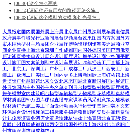
[06-30] 这个怎么画的
[06-14] 请问种还有层次的路径要怎么陈...
[06-08] 请问这个模型的建模 和灯光是怎...
大展报道
国内展
国外展
上海展
北京展
广州展
深圳展
车展
电信展
政府展
事件曝光
行业新闻
展台视频
展台效果图
国内方案
国外方
案
木结构
型材
主场展团
企业展厅
博物馆
规划馆
舞美巡展
商业空
间
企业直播
上海
北京
深圳
广州
成都
国内
国外
德国
美国
巴西
俄罗
斯
访谈直播
接单设计
展台设计
展厅设计
舞美设计
商业空间
平面
设计
施工图
文案策划
型材设计
车展设计
20年经验
工厂直播
上海
工厂
北京工厂
深圳工厂
广州工厂
成都工厂
武汉工厂
西安工厂
新
疆工厂
欧洲工厂
美国工厂
国内更多
上海新国际
上海虹桥馆
上海
世博馆
广州琶洲馆
北京会议
北京老国展
北京新国展
国内展馆
国
外展馆
国内主办
国外主办
名单会刊
展台模型
型材模型
展厅模型
舞美模型
室内建筑
吧台模型
车辆模型
人物模型
花草模型
桌椅模
型
材质贴图
50万图库
课程直播
专家课
学员风采
创意策划
建模教
程
材质灯光
施工美工
平面设计
动画
执行运营
销售管理
美术文艺
环保展台
设计招标
施工招标
服务招标
项目顾问
资质挂靠
租赁转
让
礼仪表演
票务酒店
物流运输
建材
法律
上海直聘
北京直聘
深圳
直聘
广州直聘
成都直聘
西安直聘
国外招聘
上海求职
北京求职
广
州求职
深圳求职
成都求职