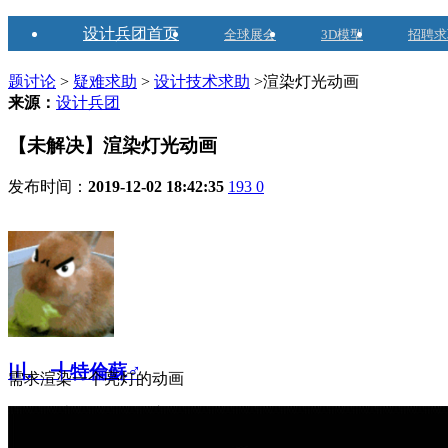
设计兵团首页
全球展会
3D模型
招聘求
题讨论
>
疑难求助
>
设计技术求助
>渲染灯光动画
来源：
设计兵团
【未解决】渲染灯光动画
发布时间：
2019-12-02 18:42:35
193
0
〣.ゞ╃特倫蘇♂
需求渲染一个亮灯的动画
资深设计 2012-11-28注册
来自安徽省